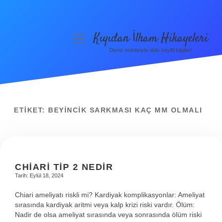
Kıyıdan İlham Hikayeleri
menüyü
aç
Deniz esintisiyle dolu keyifli bilgiler!
Anasayfa
Gizlilik Politikası
Yasal Uyarı
ETIKET:
BEYINCIK SARKMASI KAÇ MM OLMALI
Hakkımızda
CHIARI TIP 2 NEDIR
Tarih: Eylül 18, 2024
Chiari ameliyatı riskli mi? Kardiyak komplikasyonlar: Ameliyat
sırasında kardiyak aritmi veya kalp krizi riski vardır. Ölüm:
Nadir de olsa ameliyat sırasında veya sonrasında ölüm riski