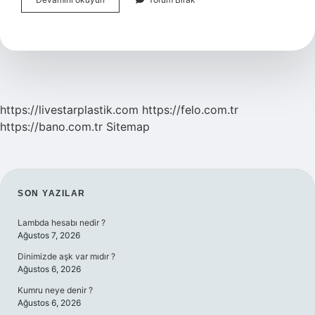
Görev
Yerleri
Neye
Göre
Belirlenir
https://livestarplastik.com
https://felo.com.tr
https://bano.com.tr
Sitemap
SIDEBAR
SON YAZILAR
Lambda hesabı nedir ?
Ağustos 7, 2026
Dinimizde aşk var mıdır ?
Ağustos 6, 2026
Kumru neye denir ?
Ağustos 6, 2026