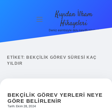
Kıyıdan İlham
menüyü
Hikayeleri
aç
Deniz esintisiyle dolu keyifli bilgiler!
Anasayfa
Gizlilik
Politikası
ETIKET:
BEKÇILIK GÖREV SÜRESI KAÇ
Yasal Uyarı
YILDIR
Hakkımızda
BEKÇILIK GÖREV YERLERI NEYE
GÖRE BELIRLENIR
Tarih: Ekim 28, 2024