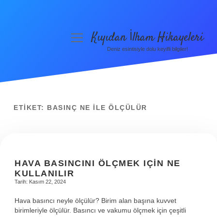
Kıyıdan İlham Hikayeleri
menüyü
aç
Deniz esintisiyle dolu keyifli bilgiler!
Anasayfa
Gizlilik Politikası
Yasal Uyarı
ETIKET:
BASINÇ NE ILE ÖLÇÜLÜR
Hakkımızda
HAVA BASINCINI ÖLÇMEK IÇIN NE
KULLANILIR
Tarih: Kasım 22, 2024
Hava basıncı neyle ölçülür? Birim alan başına kuvvet
birimleriyle ölçülür. Basıncı ve vakumu ölçmek için çeşitli