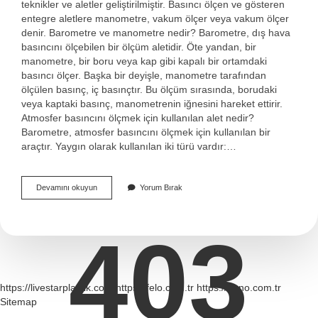
teknikler ve aletler geliştirilmiştir. Basıncı ölçen ve gösteren
entegre aletlere manometre, vakum ölçer veya vakum ölçer
denir. Barometre ve manometre nedir? Barometre, dış hava
basıncını ölçebilen bir ölçüm aletidir. Öte yandan, bir
manometre, bir boru veya kap gibi kapalı bir ortamdaki
basıncı ölçer. Başka bir deyişle, manometre tarafından
ölçülen basınç, iç basınçtır. Bu ölçüm sırasında, borudaki
veya kaptaki basınç, manometrenin iğnesini hareket ettirir.
Atmosfer basıncını ölçmek için kullanılan alet nedir?
Barometre, atmosfer basıncını ölçmek için kullanılan bir
araçtır. Yaygın olarak kullanılan iki türü vardır:…
Hava
Devamını okuyun
Yorum Bırak
Basıncını
Ölçmek
Için
403
Ne
Kullanılır
https://livestarplastik.com
https://felo.com.tr
https://bano.com.tr
Sitemap