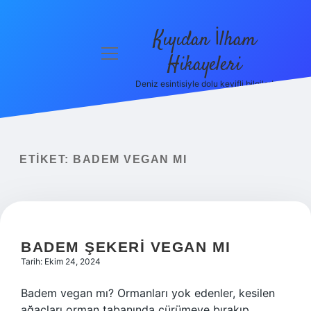
Kıyıdan İlham
menüyü
Hikayeleri
aç
Deniz esintisiyle dolu keyifli bilgiler!
Anasayfa
Gizlilik
Politikası
ETIKET:
BADEM VEGAN MI
Yasal Uyarı
Hakkımızda
BADEM ŞEKERI VEGAN MI
Tarih: Ekim 24, 2024
Badem vegan mı? Ormanları yok edenler, kesilen
ağaçları orman tabanında çürümeye bırakıp