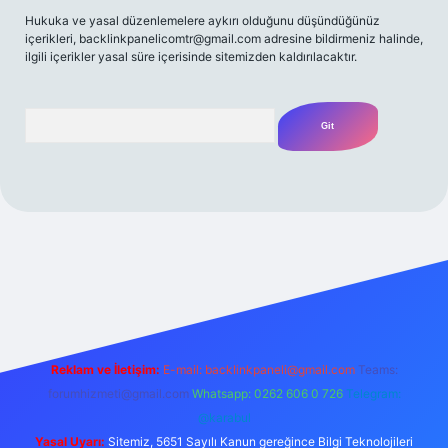
Hukuka ve yasal düzenlemelere aykırı olduğunu düşündüğünüz
içerikleri,
backlinkpanelicomtr@gmail.com
adresine bildirmeniz halinde,
ilgili içerikler yasal süre içerisinde sitemizden kaldırılacaktır.
Arama
ş adresi
betexper.xyz
m elexbet
Reklam ve İletişim:
E-mail:
backlinkpaneli@gmail.com
Teams:
forumhizmeti@gmail.com
Whatsapp: 0262 606 0 726
Telegram:
@karabul
Yasal Uyarı:
Sitemiz, 5651 Sayılı Kanun gereğince Bilgi Teknolojileri