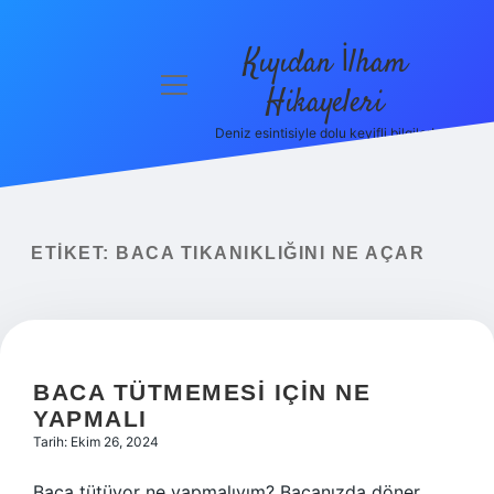
Kıyıdan İlham
menüyü
Hikayeleri
aç
Deniz esintisiyle dolu keyifli bilgiler!
Anasayfa
Gizlilik
Politikası
ETIKET:
BACA TIKANIKLIĞINI NE AÇAR
Yasal Uyarı
Hakkımızda
BACA TÜTMEMESI IÇIN NE
YAPMALI
Tarih: Ekim 26, 2024
Baca tütüyor ne yapmalıyım? Bacanızda döner