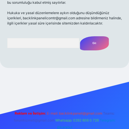
bu sorumluluğu kabul etmiş sayılırlar.
Hukuka ve yasal düzenlemelere aykırı olduğunu düşündüğünüz
içerikleri,
backlinkpanelicomtr@gmail.com
adresine bildirmeniz halinde,
ilgili içerikler yasal süre içerisinde sitemizden kaldırılacaktır.
Arama
t yeni giriş
Betexper giriş adresi
betexper.xyz
m elexbet
Reklam ve İletişim:
E-mail:
backlinkpaneli@gmail.com
Teams:
forumhizmeti@gmail.com
Whatsapp: 0262 606 0 726
Telegram:
@karabul