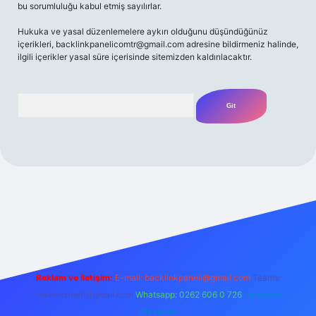
bu sorumluluğu kabul etmiş sayılırlar.
Hukuka ve yasal düzenlemelere aykırı olduğunu düşündüğünüz
içerikleri,
backlinkpanelicomtr@gmail.com
adresine bildirmeniz halinde,
ilgili içerikler yasal süre içerisinde sitemizden kaldırılacaktır.
Arama
t yeni giriş
Betexper giriş adresi
betexper.xyz
m elexbet
Reklam ve İletişim:
E-mail:
backlinkpaneli@gmail.com
Teams:
forumhizmeti@gmail.com
Whatsapp: 0262 606 0 726
Telegram:
@karabul