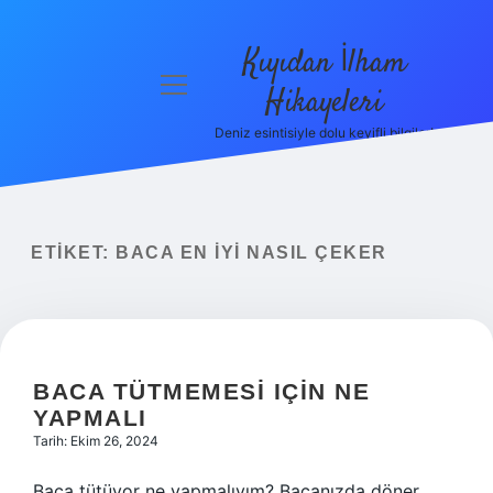
Kıyıdan İlham
menüyü
Hikayeleri
aç
Deniz esintisiyle dolu keyifli bilgiler!
Anasayfa
Gizlilik
Politikası
ETIKET:
BACA EN IYI NASIL ÇEKER
Yasal Uyarı
Hakkımızda
BACA TÜTMEMESI IÇIN NE
YAPMALI
Tarih: Ekim 26, 2024
Baca tütüyor ne yapmalıyım? Bacanızda döner