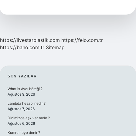
Için
Ne
Yapmalı
https://livestarplastik.com
https://felo.com.tr
https://bano.com.tr
Sitemap
SIDEBAR
SON YAZILAR
What is Avcı böreği ?
Ağustos 9, 2026
Lambda hesabı nedir ?
Ağustos 7, 2026
Dinimizde aşk var mıdır ?
Ağustos 6, 2026
Kumru neye denir ?