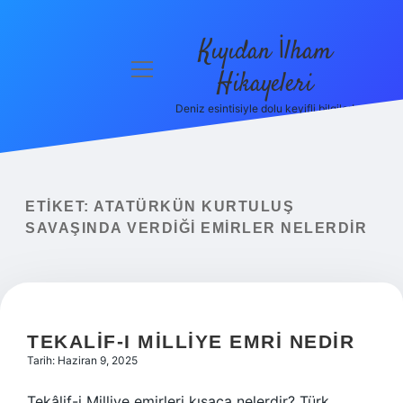
Kıyıdan İlham
menüyü
Hikayeleri
aç
Deniz esintisiyle dolu keyifli bilgiler!
Anasayfa
Gizlilik
Politikası
ETIKET:
ATATÜRKÜN KURTULUŞ
Yasal Uyarı
SAVAŞINDA VERDIĞI EMIRLER NELERDIR
Hakkımızda
TEKALIF-I MILLIYE EMRI NEDIR
Tarih: Haziran 9, 2025
Tekâlif-i Milliye emirleri kısaca nelerdir? Türk