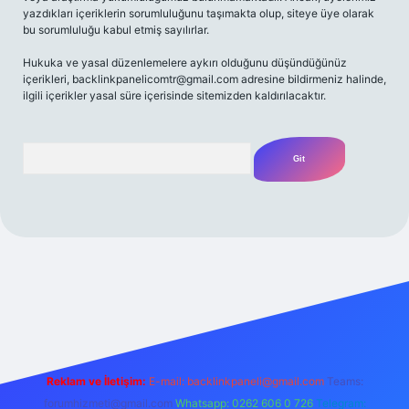
yazdıkları içeriklerin sorumluluğunu taşımakta olup, siteye üye olarak
bu sorumluluğu kabul etmiş sayılırlar.
Hukuka ve yasal düzenlemelere aykırı olduğunu düşündüğünüz
içerikleri,
backlinkpanelicomtr@gmail.com
adresine bildirmeniz halinde,
ilgili içerikler yasal süre içerisinde sitemizden kaldırılacaktır.
Arama
t yeni giriş
Betexper giriş adresi
betexper.xyz
m elexbet
Reklam ve İletişim:
E-mail:
backlinkpaneli@gmail.com
Teams:
forumhizmeti@gmail.com
Whatsapp: 0262 606 0 726
Telegram: