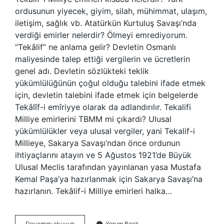
ordusunun yiyecek, giyim, silah, mühimmat, ulaşım,
iletişim, sağlık vb. Atatürkün Kurtuluş Savaşı’nda
verdiği emirler nelerdir? Ölmeyi emrediyorum.
“Tekâlif” ne anlama gelir? Devletin Osmanlı
maliyesinde talep ettiği vergilerin ve ücretlerin
genel adı. Devletin sözlükteki teklik
yükümlülüğünün çoğul olduğu talebini ifade etmek
için, devletin talebini ifade etmek için belgelerde
Tekâlîf-i emîriyye olarak da adlandırılır. Tekalifi
Milliye emirlerini TBMM mi çıkardı? Ulusal
yükümlülükler veya ulusal vergiler, yani Tekalif-i
Millieye, Sakarya Savaşı’ndan önce ordunun
ihtiyaçlarını atayın ve 5 Ağustos 1921’de Büyük
Ulusal Meclis tarafından yayınlanan yasa Mustafa
Kemal Paşa’ya hazırlanmak için Sakarya Savaşı’na
hazırlanın. Tekâlif-i Milliye emirleri halka…
Tekalif-
Devamını okuyun
Yorum Bırak