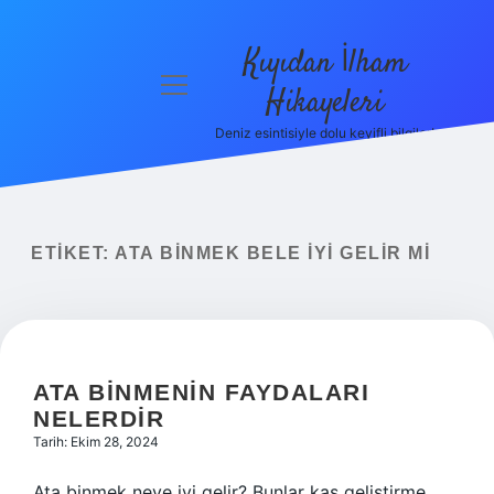
Kıyıdan İlham
menüyü
Hikayeleri
aç
Deniz esintisiyle dolu keyifli bilgiler!
Anasayfa
Gizlilik
Politikası
ETIKET:
ATA BINMEK BELE IYI GELIR MI
Yasal Uyarı
Hakkımızda
ATA BINMENIN FAYDALARI
NELERDIR
Tarih: Ekim 28, 2024
Ata binmek neye iyi gelir? Bunlar kas geliştirme,