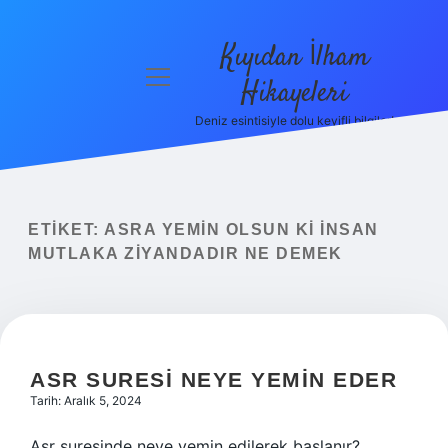
Kıyıdan İlham
menüyü
Hikayeleri
aç
Deniz esintisiyle dolu keyifli bilgiler!
Anasayfa
Gizlilik
Politikası
ETIKET:
ASRA YEMIN OLSUN KI INSAN
Yasal Uyarı
MUTLAKA ZIYANDADIR NE DEMEK
Hakkımızda
ASR SURESI NEYE YEMIN EDER
Tarih: Aralık 5, 2024
Asr suresinde neye yemin edilerek başlanır?