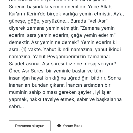
Surenin başındaki yemin önemlidir. Yüce Allah,
Kur’an-ı Kerim’de birçok varlığa yemin etmiştir. Ay’a,
güneşe, göğe, yeryüzüne… Burada “Vel-Asr”
diyerek zamana yemin etmiştir. “Zamana yemin
ederim, asra yemin ederim, çağa yemin ederim”
demektir. Asr yemin ne demek? Yemin ederim ki
asra, (1) vakte. Yahut ikindi namazına, yahut ikindi
namazına. Yahut Peygamberimizin zamanına:
Saadet asrına. Asr suresi bize ne mesaj veriyor?
Önce Asr Suresi bir yeminle başlar ve tüm
insanlığın hayal kırıklığına uğradığını bildirir. Sonra
inananları bundan çıkarır. İnancın ardından bir
müminin sahip olması gereken şeyleri, iyi işler
yapmak, hakkı tavsiye etmek, sabır ve başkalarına
sabrı…
Asr
Devamını okuyun
Yorum Bırak
Suresi