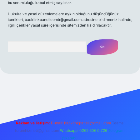
bu sorumluluğu kabul etmiş sayılırlar.
Hukuka ve yasal düzenlemelere aykırı olduğunu düşündüğünüz
içerikleri,
backlinkpanelicomtr@gmail.com
adresine bildirmeniz halinde,
ilgili içerikler yasal süre içerisinde sitemizden kaldırılacaktır.
Arama
lbet yeni giriş
Betexper giriş adresi
betexper.xyz
m elexbet
Reklam ve İletişim:
E-mail:
backlinkpaneli@gmail.com
Teams:
forumhizmeti@gmail.com
Whatsapp: 0262 606 0 726
Telegram:
@karabul