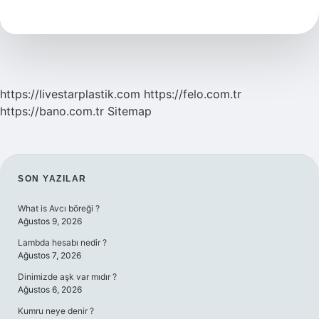
Neye
Yemin
Eder
https://livestarplastik.com
https://felo.com.tr
https://bano.com.tr
Sitemap
SIDEBAR
SON YAZILAR
What is Avcı böreği ?
Ağustos 9, 2026
Lambda hesabı nedir ?
Ağustos 7, 2026
Dinimizde aşk var mıdır ?
Ağustos 6, 2026
Kumru neye denir ?