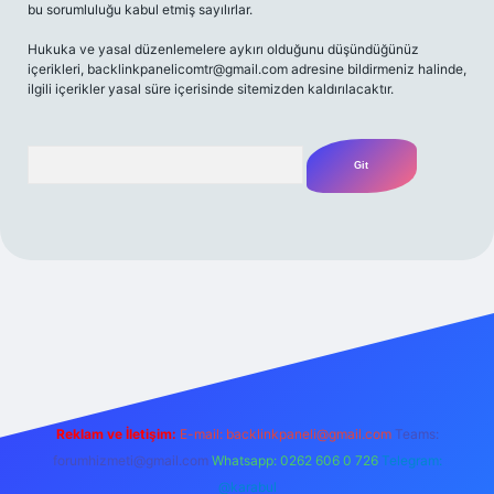
bu sorumluluğu kabul etmiş sayılırlar.
Hukuka ve yasal düzenlemelere aykırı olduğunu düşündüğünüz
içerikleri,
backlinkpanelicomtr@gmail.com
adresine bildirmeniz halinde,
ilgili içerikler yasal süre içerisinde sitemizden kaldırılacaktır.
Arama
et yeni giriş
Betexper giriş adresi
betexper.xyz
m elexbet
Reklam ve İletişim:
E-mail:
backlinkpaneli@gmail.com
Teams:
forumhizmeti@gmail.com
Whatsapp: 0262 606 0 726
Telegram:
@karabul