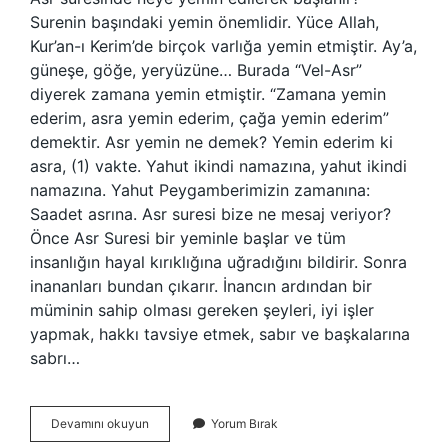
Surenin başındaki yemin önemlidir. Yüce Allah,
Kur’an-ı Kerim’de birçok varlığa yemin etmiştir. Ay’a,
güneşe, göğe, yeryüzüne… Burada “Vel-Asr”
diyerek zamana yemin etmiştir. “Zamana yemin
ederim, asra yemin ederim, çağa yemin ederim”
demektir. Asr yemin ne demek? Yemin ederim ki
asra, (1) vakte. Yahut ikindi namazına, yahut ikindi
namazına. Yahut Peygamberimizin zamanına:
Saadet asrına. Asr suresi bize ne mesaj veriyor?
Önce Asr Suresi bir yeminle başlar ve tüm
insanlığın hayal kırıklığına uğradığını bildirir. Sonra
inananları bundan çıkarır. İnancın ardından bir
müminin sahip olması gereken şeyleri, iyi işler
yapmak, hakkı tavsiye etmek, sabır ve başkalarına
sabrı…
Asr
Devamını okuyun
Yorum Bırak
Suresi