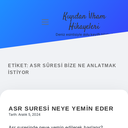
Kıyıdan İlham
menüyü
Hikayeleri
aç
Deniz esintisiyle dolu keyifli bilgiler!
Anasayfa
Gizlilik
Politikası
ETIKET:
ASR SÛRESI BIZE NE ANLATMAK
Yasal Uyarı
ISTIYOR
Hakkımızda
ASR SURESI NEYE YEMIN EDER
Tarih: Aralık 5, 2024
Asr suresinde neye yemin edilerek başlanır?