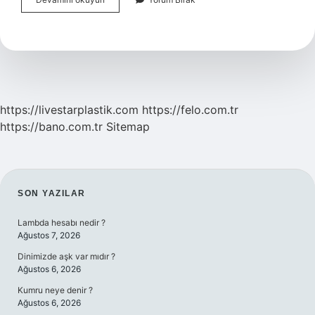
Insanın
Asosyal
Olduğunu
Nasıl
Anlarız
https://livestarplastik.com
https://felo.com.tr
https://bano.com.tr
Sitemap
SIDEBAR
SON YAZILAR
Lambda hesabı nedir ?
Ağustos 7, 2026
Dinimizde aşk var mıdır ?
Ağustos 6, 2026
Kumru neye denir ?
Ağustos 6, 2026