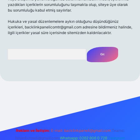
yazdıkları içeriklerin sorumluluğunu taşımakta olup, siteye üye olarak
bu sorumluluğu kabul etmiş sayılırlar.
Hukuka ve yasal düzenlemelere aykırı olduğunu düşündüğünüz
içerikleri,
backlinkpanelicomtr@gmail.com
adresine bildirmeniz halinde,
ilgili içerikler yasal süre içerisinde sitemizden kaldırılacaktır.
Arama
t yeni giriş
Betexper giriş adresi
betexper.xyz
m elexbet
Reklam ve İletişim:
E-mail:
backlinkpaneli@gmail.com
Teams:
forumhizmeti@gmail.com
Whatsapp: 0262 606 0 726
Telegram: