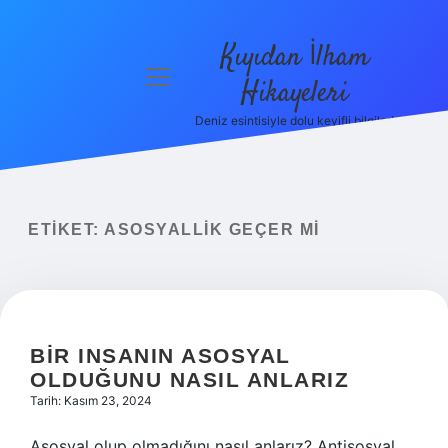
Kıyıdan İlham
menüyü
Hikayeleri
aç
Deniz esintisiyle dolu keyifli bilgiler!
Anasayfa
Gizlilik
Politikası
ETIKET:
ASOSYALLIK GEÇER MI
Yasal Uyarı
Hakkımızda
BIR INSANIN ASOSYAL
OLDUĞUNU NASIL ANLARIZ
Tarih: Kasım 23, 2024
Asosyal olup olmadığını nasıl anlarız? Antisosyal,