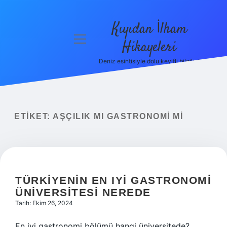
Kıyıdan İlham
menüyü
Hikayeleri
aç
Deniz esintisiyle dolu keyifli bilgiler!
Anasayfa
Gizlilik
Politikası
ETIKET:
AŞÇILIK MI GASTRONOMI MI
Yasal Uyarı
Hakkımızda
TÜRKIYENIN EN IYI GASTRONOMI
ÜNIVERSITESI NEREDE
Tarih: Ekim 26, 2024
En iyi gastronomi bölümü hangi üniversitede?