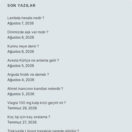
SIDEBAR
SON YAZILAR
Lambda hesabı nedir ?
Ağustos 7, 2026
Dinimizde aşk var mıdır ?
Ağustos 6, 2026
Kumru neye denir ?
Ağustos 6, 2026
Avesta Kürtçe ne anlama gelir ?
Ağustos 5, 2026
Argoda fındık ne demek ?
Ağustos 4, 2026
Ahiret inancının kanıtları nelerdir ?
Ağustos 3, 2026
Viagra 100 mg kalp krizi geçirir mi ?
Temmuz 29, 2026
Koç tıp için kaç sıralama ?
Temmuz 27, 2026
Türkiye’de Litosol topraklar nerede görülür ?