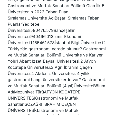
Gastronomi ve Mutfak Sanatları Bölümü Olan İlk 5
Üniversitenin 2023 Taban Puan
SıralamasıÜniversite AdıBaşarı SıralamasıTaban
PuanlarYeditepe
Üniversitesi580476.579Bahçeşehir
Üniversitesi940466.013İzmir Ekonomi
Üniversitesi1.165461.578İstanbul Bilgi Üniversitesi2.
Türkiye’de gastronomi nerede okunur? Gastronomi
ve Mutfak Sanatları Bölümü Üniversite ve Kariyer
Yolu1 Abant İzzet Baysal Üniversitesi.2 Afyon
Kocatepe Üniversitesi.3 Ağrı İbrahim Çeçen
Üniversitesi.4 Akdeniz Üniversitesi. 4 yıllık
gastronomi hangi üniversitelerde var? Gastronomi
ve Mutfak Sanatları Bölümü (4 yıl)ÜniversiteBölüm
AdıMezuniyet TürüAFYON KOCATEPE
ÜNİVERSİTESİGastronomi ve Mutfak
SanatlarıSÖZAĞRI İBRAHİM ÇEÇEN
ÜNİVERSİTESİGastronomi ve Mutfak