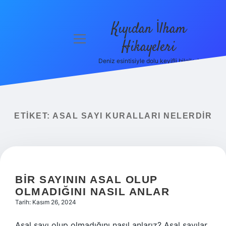
Kıyıdan İlham
menüyü
Hikayeleri
aç
Deniz esintisiyle dolu keyifli bilgiler!
Anasayfa
Gizlilik
Politikası
ETIKET:
ASAL SAYI KURALLARI NELERDIR
Yasal Uyarı
Hakkımızda
BIR SAYININ ASAL OLUP
OLMADIĞINI NASIL ANLAR
Tarih: Kasım 26, 2024
Asal sayı olup olmadığını nasıl anlarız? Asal sayılar