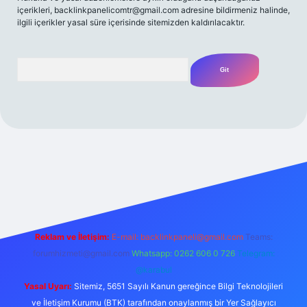
içerikleri,
backlinkpanelicomtr@gmail.com
adresine bildirmeniz halinde,
ilgili içerikler yasal süre içerisinde sitemizden kaldırılacaktır.
Arama
t yeni giriş
Betexper giriş adresi
betexper.xyz
m elexbet
Reklam ve İletişim:
E-mail:
backlinkpaneli@gmail.com
Teams:
forumhizmeti@gmail.com
Whatsapp: 0262 606 0 726
Telegram:
@karabul
Yasal Uyarı:
Sitemiz, 5651 Sayılı Kanun gereğince Bilgi Teknolojileri
ve İletişim Kurumu (BTK) tarafından onaylanmış bir Yer Sağlayıcı