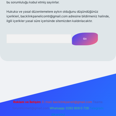
bu sorumluluğu kabul etmiş sayılırlar.
Hukuka ve yasal düzenlemelere aykırı olduğunu düşündüğünüz
içerikleri,
backlinkpanelicomtr@gmail.com
adresine bildirmeniz halinde,
ilgili içerikler yasal süre içerisinde sitemizden kaldırılacaktır.
Arama
t yeni giriş
Betexper giriş adresi
betexper.xyz
m elexbet
Reklam ve İletişim:
E-mail:
backlinkpaneli@gmail.com
Teams:
forumhizmeti@gmail.com
Whatsapp: 0262 606 0 726
Telegram:
@karabul