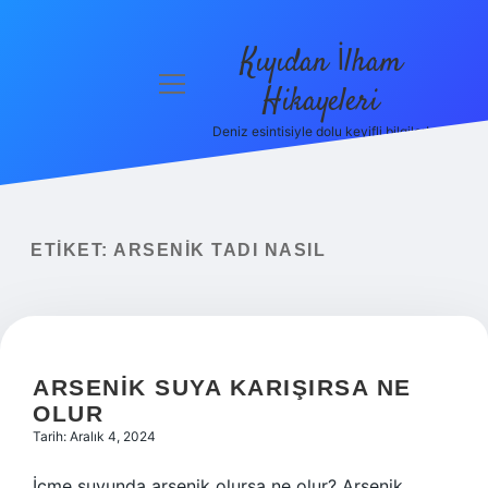
Kıyıdan İlham
menüyü
Hikayeleri
aç
Deniz esintisiyle dolu keyifli bilgiler!
Anasayfa
Gizlilik
Politikası
ETIKET:
ARSENIK TADI NASIL
Yasal Uyarı
Hakkımızda
ARSENIK SUYA KARIŞIRSA NE
OLUR
Tarih: Aralık 4, 2024
İçme suyunda arsenik olursa ne olur? Arsenik,