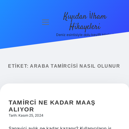
Kıyıdan İlham
menüyü
Hikayeleri
aç
Deniz esintisiyle dolu keyifli bilgiler!
Anasayfa
Gizlilik
Politikası
ETIKET:
ARABA TAMIRCISI NASIL OLUNUR
Yasal Uyarı
Hakkımızda
TAMIRCI NE KADAR MAAŞ
ALIYOR
Tarih: Kasım 25, 2024
Sanayici aylık ne kadar kazanır? Kullanıcıların iş