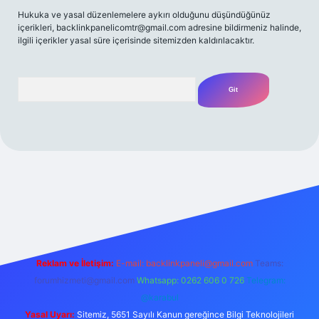
Hukuka ve yasal düzenlemelere aykırı olduğunu düşündüğünüz
içerikleri,
backlinkpanelicomtr@gmail.com
adresine bildirmeniz halinde,
ilgili içerikler yasal süre içerisinde sitemizden kaldırılacaktır.
Arama
t yeni giriş
Betexper giriş adresi
betexper.xyz
m elexbet
Reklam ve İletişim:
E-mail:
backlinkpaneli@gmail.com
Teams:
forumhizmeti@gmail.com
Whatsapp: 0262 606 0 726
Telegram:
@karabul
Yasal Uyarı:
Sitemiz, 5651 Sayılı Kanun gereğince Bilgi Teknolojileri