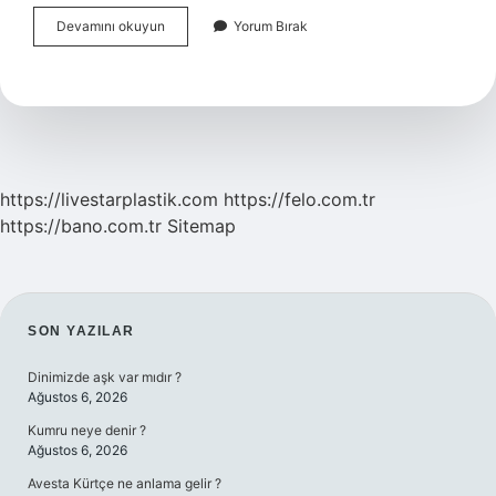
Ankaranın
Devamını okuyun
Yorum Bırak
Sınırları
Içinde
Hangi
Ilçeler
Var
https://livestarplastik.com
https://felo.com.tr
https://bano.com.tr
Sitemap
SIDEBAR
SON YAZILAR
Dinimizde aşk var mıdır ?
Ağustos 6, 2026
Kumru neye denir ?
Ağustos 6, 2026
Avesta Kürtçe ne anlama gelir ?