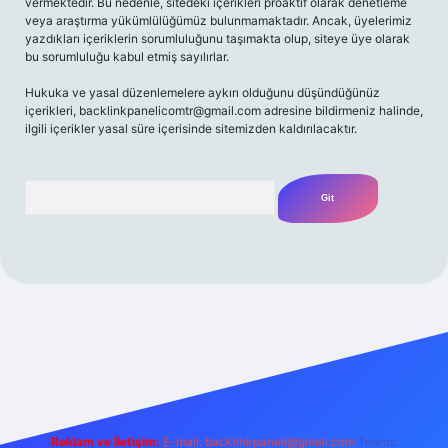
vermektedir. Bu nedenle, sitedeki içerikleri proaktif olarak denetleme
veya araştırma yükümlülüğümüz bulunmamaktadır. Ancak, üyelerimiz
yazdıkları içeriklerin sorumluluğunu taşımakta olup, siteye üye olarak
bu sorumluluğu kabul etmiş sayılırlar.
Hukuka ve yasal düzenlemelere aykırı olduğunu düşündüğünüz
içerikleri,
backlinkpanelicomtr@gmail.com
adresine bildirmeniz halinde,
ilgili içerikler yasal süre içerisinde sitemizden kaldırılacaktır.
Arama
et yeni giriş
Betexper giriş adresi
betexper.xyz
m elexbet
Reklam ve İletişim:
E-mail:
backlinkpaneli@gmail.com
Teams: