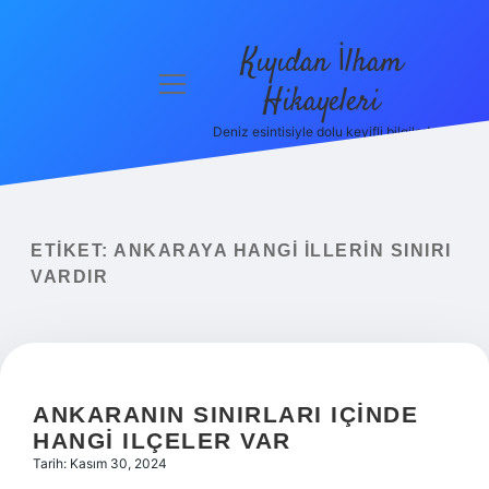
Kıyıdan İlham
menüyü
Hikayeleri
aç
Deniz esintisiyle dolu keyifli bilgiler!
Anasayfa
Gizlilik
Politikası
ETIKET:
ANKARAYA HANGI ILLERIN SINIRI
Yasal Uyarı
VARDIR
Hakkımızda
ANKARANIN SINIRLARI IÇINDE
HANGI ILÇELER VAR
Tarih: Kasım 30, 2024