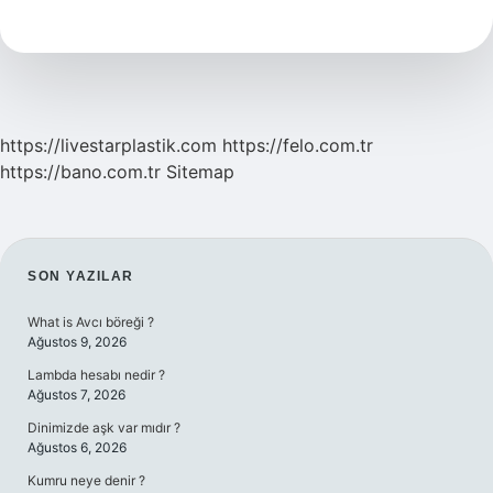
Merkez
Ilçe
Mi
https://livestarplastik.com
https://felo.com.tr
https://bano.com.tr
Sitemap
SIDEBAR
SON YAZILAR
What is Avcı böreği ?
Ağustos 9, 2026
Lambda hesabı nedir ?
Ağustos 7, 2026
Dinimizde aşk var mıdır ?
Ağustos 6, 2026
Kumru neye denir ?