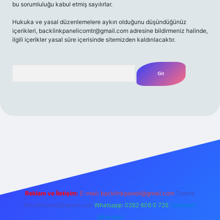
bu sorumluluğu kabul etmiş sayılırlar.
Hukuka ve yasal düzenlemelere aykırı olduğunu düşündüğünüz
içerikleri,
backlinkpanelicomtr@gmail.com
adresine bildirmeniz halinde,
ilgili içerikler yasal süre içerisinde sitemizden kaldırılacaktır.
Arama
et yeni giriş
Betexper giriş adresi
betexper.xyz
m elexbet
Reklam ve İletişim:
E-mail:
backlinkpaneli@gmail.com
Teams:
forumhizmeti@gmail.com
Whatsapp: 0262 606 0 726
Telegram:
@karabul