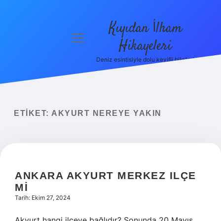
Kıyıdan İlham
menüyü
Hikayeleri
aç
Deniz esintisiyle dolu keyifli bilgiler!
Anasayfa
Gizlilik
Politikası
ETIKET:
AKYURT NEREYE YAKIN
Yasal Uyarı
Hakkımızda
ANKARA AKYURT MERKEZ ILÇE
MI
Tarih: Ekim 27, 2024
Akyurt hangi ilçeye bağlıdır? Sonunda 20 Mayıs