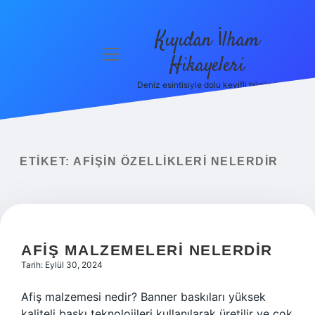
Kıyıdan İlham
menüyü
Hikayeleri
aç
Deniz esintisiyle dolu keyifli bilgiler!
Anasayfa
Gizlilik
Politikası
ETIKET:
AFIŞIN ÖZELLIKLERI NELERDIR
Yasal Uyarı
Hakkımızda
AFIŞ MALZEMELERI NELERDIR
Tarih: Eylül 30, 2024
Afiş malzemesi nedir? Banner baskıları yüksek
kaliteli baskı teknolojileri kullanılarak üretilir ve çok