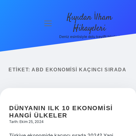
Kıyıdan İlham
menüyü
Hikayeleri
aç
Deniz esintisiyle dolu keyifli bilgiler!
Anasayfa
Gizlilik
Politikası
ETIKET:
ABD EKONOMISI KAÇINCI SIRADA
Yasal Uyarı
Hakkımızda
DÜNYANIN ILK 10 EKONOMISI
HANGI ÜLKELER
Tarih: Ekim 25, 2024
Türkiye ekonomide kaçıncı sırada 2024? Yani