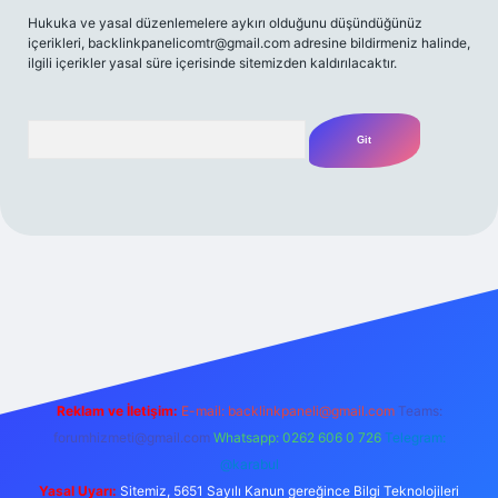
Hukuka ve yasal düzenlemelere aykırı olduğunu düşündüğünüz
içerikleri,
backlinkpanelicomtr@gmail.com
adresine bildirmeniz halinde,
ilgili içerikler yasal süre içerisinde sitemizden kaldırılacaktır.
Arama
t yeni giriş
Betexper giriş adresi
betexper.xyz
m elexbet
Reklam ve İletişim:
E-mail:
backlinkpaneli@gmail.com
Teams:
forumhizmeti@gmail.com
Whatsapp: 0262 606 0 726
Telegram:
@karabul
Yasal Uyarı:
Sitemiz, 5651 Sayılı Kanun gereğince Bilgi Teknolojileri