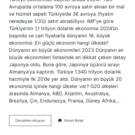
Avrupa’da ortalama 100 avroya satın alınan bir mal
ve hizmet sepeti Türkiye’de 36 avroya (fiyatın
neredeyse 1/3’ü) satın alınabiliyor. IMF’ye göre
Türkiye’nin 1,1 trilyon dolarlık ekonomisi 2024’ün
başında ve cari fiyatlarla dünyanın 18. büyük
ekonomisi. En güçlü ekonomi hangi ülkede?
Dünyanın en büyük ekonomileri 2023 Dünyanın en
büyük ekonomileri listesinde en dikkat çeken detay
Japonya oldu. Buna göre; Japonya üçüncü sırayı
Almanya’ya kaptırdı. Türkiye 1.340 trilyon dolarlık
hacmiyle ilk 20’de yer aldı. Dünyanın en büyük 20
ekonomisi içinde hangi ülkeler var? G20 ülkeleri
arasında Almanya, ABD, Arjantin, Avustralya,
Brezilya, Çin, Endonezya, Fransa, Güney Afrika,…
Dünyanın
Devamını okuyun
Yorum Bırak
Ilk
10