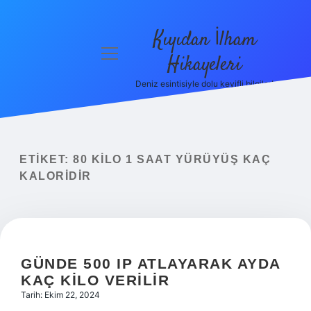
Kıyıdan İlham
menüyü
Hikayeleri
aç
Deniz esintisiyle dolu keyifli bilgiler!
Anasayfa
Gizlilik
Politikası
ETIKET:
80 KILO 1 SAAT YÜRÜYÜŞ KAÇ
Yasal Uyarı
KALORIDIR
Hakkımızda
GÜNDE 500 IP ATLAYARAK AYDA
KAÇ KILO VERILIR
Tarih: Ekim 22, 2024