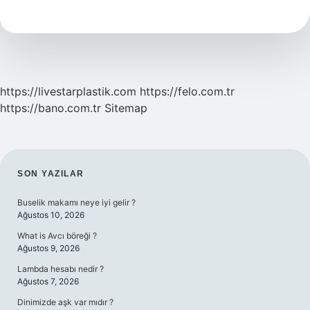
Ip
Atlayarak
Ayda
Kaç
Kilo
Verilir
https://livestarplastik.com
https://felo.com.tr
https://bano.com.tr
Sitemap
SIDEBAR
SON YAZILAR
Buselik makamı neye iyi gelir ?
Ağustos 10, 2026
What is Avcı böreği ?
Ağustos 9, 2026
Lambda hesabı nedir ?
Ağustos 7, 2026
Dinimizde aşk var mıdır ?