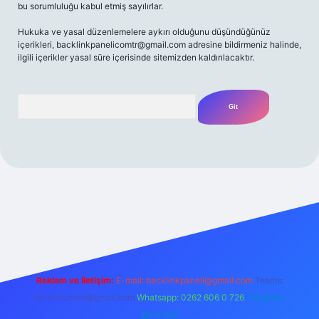
bu sorumluluğu kabul etmiş sayılırlar.
Hukuka ve yasal düzenlemelere aykırı olduğunu düşündüğünüz
içerikleri,
backlinkpanelicomtr@gmail.com
adresine bildirmeniz halinde,
ilgili içerikler yasal süre içerisinde sitemizden kaldırılacaktır.
Arama
bet yeni giriş
Betexper giriş adresi
betexper.xyz
m elexbet
Reklam ve İletişim:
E-mail:
backlinkpaneli@gmail.com
Teams:
forumhizmeti@gmail.com
Whatsapp: 0262 606 0 726
Telegram:
@karabul