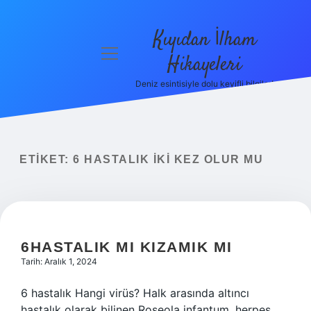
Kıyıdan İlham
menüyü
Hikayeleri
aç
Deniz esintisiyle dolu keyifli bilgiler!
Anasayfa
Gizlilik
Politikası
ETIKET:
6 HASTALIK IKI KEZ OLUR MU
Yasal Uyarı
Hakkımızda
6HASTALIK MI KIZAMIK MI
Tarih: Aralık 1, 2024
6 hastalık Hangi virüs? Halk arasında altıncı
hastalık olarak bilinen Roseola infantum, herpes