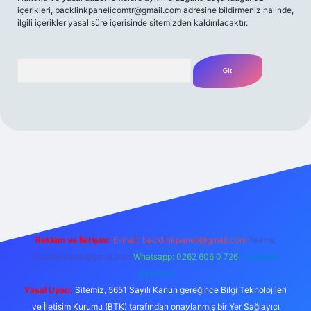
içerikleri,
backlinkpanelicomtr@gmail.com
adresine bildirmeniz halinde,
ilgili içerikler yasal süre içerisinde sitemizden kaldırılacaktır.
Arama
et yeni giriş
Betexper giriş adresi
betexper.xyz
m elexbet
Reklam ve İletişim:
E-mail:
backlinkpaneli@gmail.com
Teams:
forumhizmeti@gmail.com
Whatsapp: 0262 606 0 726
Telegram:
@karabul
Yasal Uyarı:
Sitemiz, 5651 Sayılı Kanun gereğince Bilgi Teknolojileri
ve İletişim Kurumu (BTK) tarafından onaylanmış bir Yer Sağlayıcı