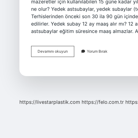
mazeretler için kullanılabilen 15 güne kadar yı
ne olur? Yedek astsubaylar, yedek subaylar (te
Terhislerinden önceki son 30 ila 90 gün içinde
edilirler. Yedek subay 12 ay maaş alır mı? 12 ay
astsubaylar eğitim süresince maaş almazlar. A
Asteğmen
Devamını okuyun
Yorum Bırak
Yıllık
Izni
Kaç
Gün
https://livestarplastik.com
https://felo.com.tr
https