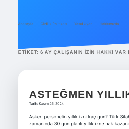
Anasayfa
Gizlilik Politikası
Yasal Uyarı
Hakkımızda
ETIKET:
6 AY ÇALIŞANIN IZIN HAKKI VAR 
ASTEĞMEN YILLIK
Tarih: Kasım 26, 2024
Askeri personelin yıllık izni kaç gün? Türk Sila
zamanında 30 gün planlı yıllık izne hak kazanırl