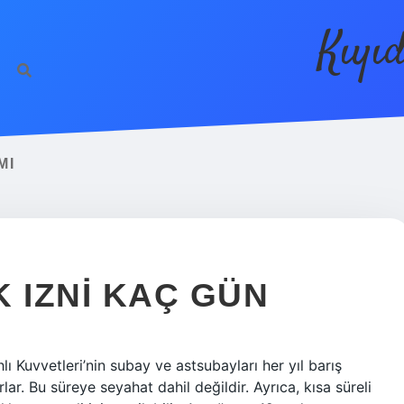
Kıyı
MI
 IZNI KAÇ GÜN
hlı Kuvvetleri’nin subay ve astsubayları her yıl barış
ar. Bu süreye seyahat dahil değildir. Ayrıca, kısa süreli