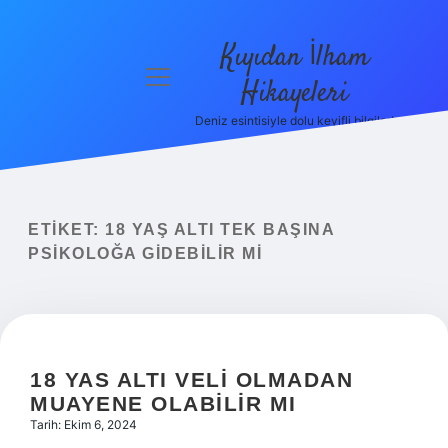
Kıyıdan İlham
menüyü
Hikayeleri
aç
Deniz esintisiyle dolu keyifli bilgiler!
Anasayfa
Gizlilik
Politikası
ETIKET:
18 YAŞ ALTI TEK BAŞINA
Yasal Uyarı
PSIKOLOĞA GIDEBILIR MI
Hakkımızda
18 YAS ALTI VELI OLMADAN
MUAYENE OLABILIR MI
Tarih: Ekim 6, 2024