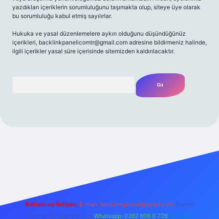
yazdıkları içeriklerin sorumluluğunu taşımakta olup, siteye üye olarak
bu sorumluluğu kabul etmiş sayılırlar.
Hukuka ve yasal düzenlemelere aykırı olduğunu düşündüğünüz
içerikleri,
backlinkpanelicomtr@gmail.com
adresine bildirmeniz halinde,
ilgili içerikler yasal süre içerisinde sitemizden kaldırılacaktır.
Arama
t yeni giriş
Betexper giriş adresi
betexper.xyz
m elexbet
Reklam ve İletişim:
E-mail:
backlinkpaneli@gmail.com
Teams:
forumhizmeti@gmail.com
Whatsapp: 0262 606 0 726
Telegram: