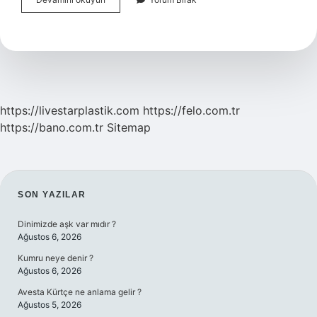
Yas
Altı
Veli
Olmadan
Muayene
Olabilir
Mı
https://livestarplastik.com
https://felo.com.tr
https://bano.com.tr
Sitemap
SIDEBAR
SON YAZILAR
Dinimizde aşk var mıdır ?
Ağustos 6, 2026
Kumru neye denir ?
Ağustos 6, 2026
Avesta Kürtçe ne anlama gelir ?
Ağustos 5, 2026