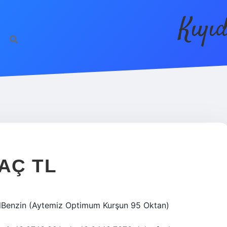
Kıyı
AÇ TL
rıİlBenzin (Aytemiz Optimum Kurşun 95 Oktan)