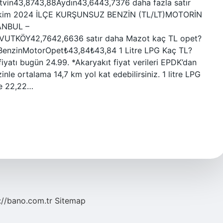
tvin43,8743,88Aydın43,6443,7376 daha fazla satır
1 Ekim 2024 İLÇE KURŞUNSUZ BENZİN (TL/LT)MOTORİN
ANBUL –
TKÖY42,7642,6636 satır daha Mazot kaç TL opet?
erBenzinMotorOpet₺43,84₺43,84 1 Litre LPG Kaç TL?
iyatı bugün 24.99. *Akaryakıt fiyat verileri EPDK’dan
zinle ortalama 14,7 km yol kat edebilirsiniz. 1 litre LPG
ile 22,22…
://bano.com.tr
Sitemap