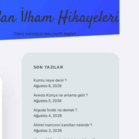
dan İlham Hikayeleri
Deniz esintisiyle dolu keyifli bilgiler!
betci
vdcasino güncel giriş
ilbet casino
ilbet yeni 
SIDEBAR
SON YAZILAR
Kumru neye denir ?
Ağustos 6, 2026
Avesta Kürtçe ne anlama gelir ?
Ağustos 5, 2026
Argoda fındık ne demek ?
Ağustos 4, 2026
Ahiret inancının kanıtları nelerdir ?
Ağustos 3, 2026