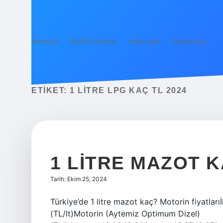
Anasayfa
Gizlilik Politikası
Yasal Uyarı
Hakkımızda
ETIKET:
1 LITRE LPG KAÇ TL 2024
1 LITRE MAZOT K
Tarih: Ekim 25, 2024
Türkiye’de 1 litre mazot kaç? Motorin fiyatla
(TL/lt)Motorin (Aytemiz Optimum Dizel)