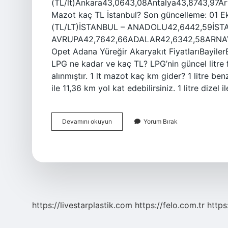
(TL/lt)Ankara43,0643,08Antalya43,8743,97Ar
Mazot kaç TL İstanbul? Son güncelleme: 0
(TL/LT)İSTANBUL – ANADOLU42,6442,59İST
AVRUPA42,7642,66ADALAR42,6342,58ARNAVU
Opet Adana Yüreğir Akaryakıt FiyatlarıBayil
LPG ne kadar ve kaç TL? LPG’nin güncel litre f
alınmıştır. 1 lt mazot kaç km gider? 1 litre ben
ile 11,36 km yol kat edebilirsiniz. 1 litre dizel 
1
Devamını okuyun
Yorum Bırak
Litre
Mazot
Kaç
Tl
https://livestarplastik.com
https://felo.com.tr
https