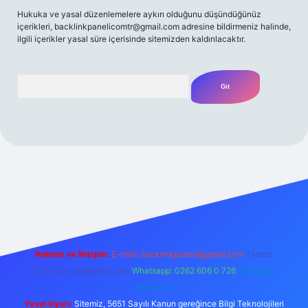
Hukuka ve yasal düzenlemelere aykırı olduğunu düşündüğünüz
içerikleri,
backlinkpanelicomtr@gmail.com
adresine bildirmeniz halinde,
ilgili içerikler yasal süre içerisinde sitemizden kaldırılacaktır.
Arama
et yeni giriş
Betexper giriş adresi
betexper.xyz
m elexbet
Reklam ve İletişim:
E-mail:
backlinkpaneli@gmail.com
Teams:
forumhizmeti@gmail.com
Whatsapp: 0262 606 0 726
Telegram:
@karabul
Yasal Uyarı:
Sitemiz, 5651 Sayılı Kanun gereğince Bilgi Teknolojileri