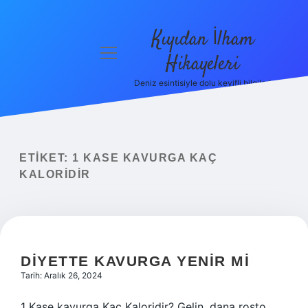
Kıyıdan İlham
menüyü
Hikayeleri
aç
Deniz esintisiyle dolu keyifli bilgiler!
Anasayfa
Gizlilik
Politikası
ETIKET:
1 KASE KAVURGA KAÇ
Yasal Uyarı
KALORIDIR
Hakkımızda
DIYETTE KAVURGA YENIR MI
Tarih: Aralık 26, 2024
1 Kase kavurga Kaç Kaloridir? Gelin, dana rosto